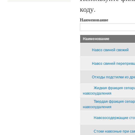
коду.
Наименование
Наименование
Навоз свиней свежий
Навоз свиней перепрев
Отходы подстилки из др
Жидкая фракция сепара
навозоудаления
Твердая фракция сепар
навозоудаления
Навозосодержащие сток
Стоки навозные при са