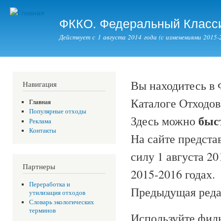
Пер
ос
ФККО. Федеральный Класси
со
Действует с 1 августа 2014 года (с изменениями 2015-2
Вы находитесь 
Навигация
Каталоге Отходов
Главная
Популярные отходы
быс
Здесь можно
Реклама
Контакты
На сайте предста
силу 1 августа 20
Партнеры
2015-2016 годах.
Переработка и
Предыдущая реда
утилизация отходов
Словарь экологических
терминов
Используйте филь