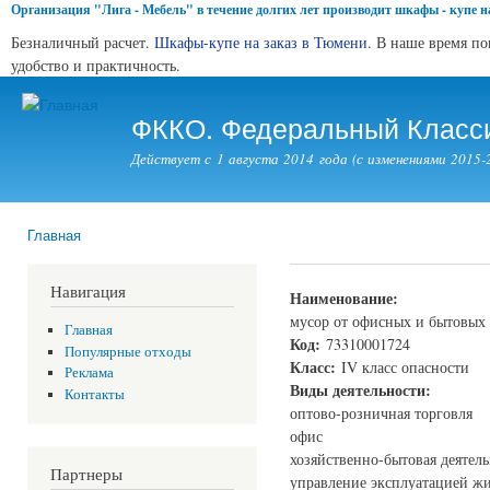
Организация "Лига - Мебель" в течение долгих лет производит шкафы - купе на
Безналичный расчет.
Шкафы-купе на заказ в Тюмени
. В наше время п
удобство и практичность.
Пер
ос
ФККО. Федеральный Класси
со
Действует с 1 августа 2014 года (с изменениями 2015-2
Главная
Вы здесь
Навигация
Наименование:
мусор от офисных и бытовых
Главная
Код:
73310001724
Популярные отходы
Класс:
IV класс опасности
Реклама
Виды деятельности:
Контакты
оптово-розничная торговля
офис
хозяйственно-бытовая деятель
Партнеры
управление эксплуатацией ж