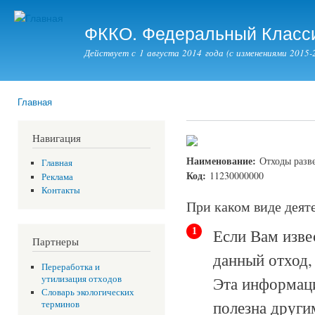
Пер
ос
ФККО. Федеральный Класси
со
Действует с 1 августа 2014 года (с изменениями 2015-2
Главная
Вы здесь
Навигация
Наименование:
Отходы разв
Главная
Код:
11230000000
Реклама
Контакты
При каком виде деят
Если Вам изве
1
Партнеры
данный отход,
Переработка и
Эта информаци
утилизация отходов
Словарь экологических
полезна други
терминов